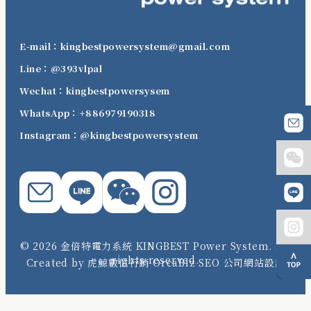
E-mail：kingbestpowersystem@gmail.com
Line：@393vlpal
Wechat：kingbestpowersysem
WhatsApp：+886979190318
Instagram：@kingbestpowersystem
© 2026 金倍特電力系統 KINGBEST Power System. All
rights reserved.
Created by 虎鯨數位行銷 OrcaBiz SEO 公司網站設計