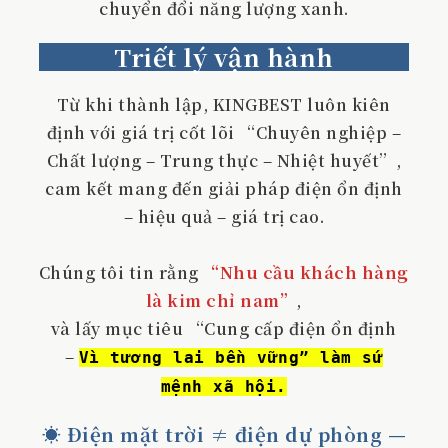
chuyển đổi năng lượng xanh.
Triết lý vận hành
Từ khi thành lập, KINGBEST luôn kiên
định với giá trị cốt lõi “Chuyên nghiệp –
Chất lượng – Trung thực – Nhiệt huyết”,
cam kết mang đến giải pháp điện ổn định
– hiệu quả – giá trị cao.
Chúng tôi tin rằng
“Nhu cầu khách hàng
là kim chỉ nam”
,
và lấy mục tiêu “Cung cấp điện ổn định
–
Vì tương lai bền vững” làm sứ
mệnh xã hội.
☀️ Điện mặt trời ≠ điện dự phòng —