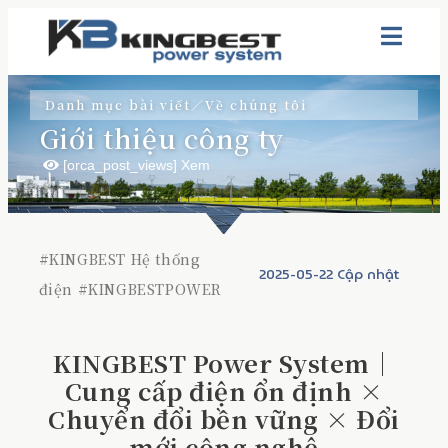
Danh mục bài viết／
Về chúng tôi
Giới thiệu công ty
[orca_post_views] Xem
#
KINGBEST Hệ thống
2025-05-22 Cập nhật
điện
#
KINGBESTPOWER
KINGBEST Power System｜
Cung cấp điện ổn định ×
Chuyển đổi bền vững × Đổi
mới công nghệ