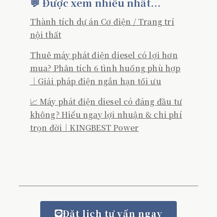
💬 Được xem nhiều nhất...
Thành tích dự án Cơ điện / Trang trí
nội thất
Thuê máy phát điện diesel có lợi hơn
mua? Phân tích 6 tình huống phù hợp
｜Giải pháp điện ngắn hạn tối ưu
📈 Máy phát điện diesel có đáng đầu tư
không? Hiểu ngay lợi nhuận & chi phí
trọn đời｜KINGBEST Power
Đặt lịch tư vấn ngay