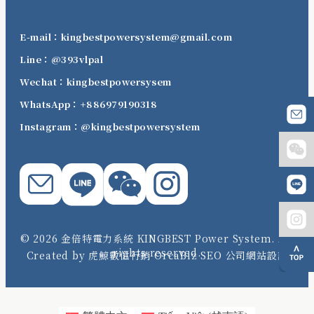
E-mail：kingbestpowersystem@gmail.com
Line：@393vlpal
Wechat：kingbestpowersysem
WhatsApp：+886979190318
Instagram：@kingbestpowersystem
© 2026 金倍特電力系統 KINGBEST Power System. All
rights reserved.
Created by 虎鯨數位行銷 OrcaBiz SEO 公司網站設計