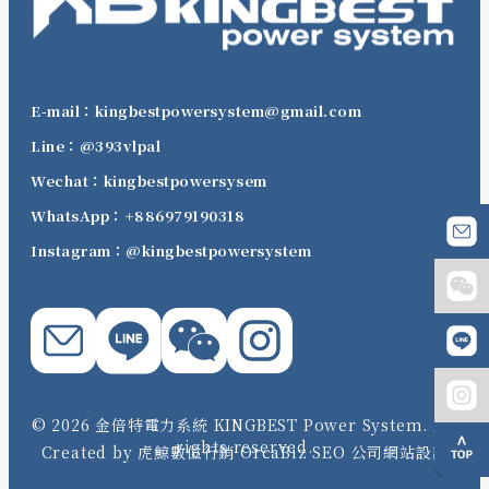
E-mail：kingbestpowersystem@gmail.com
Line：@393vlpal
Wechat：kingbestpowersysem
WhatsApp：+886979190318
Instagram：@kingbestpowersystem
© 2026 金倍特電力系統 KINGBEST Power System. All
rights reserved.
Created by 虎鯨數位行銷 OrcaBiz SEO 公司網站設計