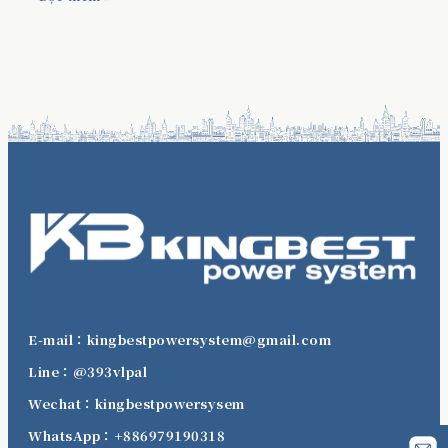
E-mail：kingbestpowersystem@gmail.com
Line：@393vlpal
Wechat：kingbestpowersysem
WhatsApp：+886979190318