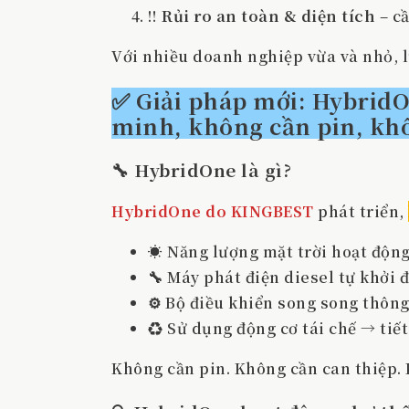
‼️
Rủi ro an toàn & diện tích
– c
Với nhiều doanh nghiệp vừa và nhỏ, l
✅ Giải pháp mới: HybridO
minh, không cần pin, khô
🔧 HybridOne là gì?
HybridOne do KINGBEST
phát triển,
☀️ Năng lượng mặt trời hoạt độn
🔧 Máy phát điện diesel tự khởi 
⚙️ Bộ điều khiển song song thô
♻️ Sử dụng động cơ tái chế → tiế
Không cần pin. Không cần can thiệp. 