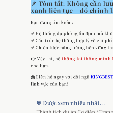
📌
Tóm tắt: Không cần lưu 
xanh liên tục – đó chính 
Bạn đang tìm kiếm:
✅ Hệ thống dự phòng ổn định mà khô
✅ Cấu trúc hệ thống hợp lý về chi ph
✅ Chiến lược năng lượng bền vững th
👉 Vậy thì, hệ
thống lai thông minh
cho bạn.
📩 Liên hệ ngay với đội ngũ
KINGBES
lĩnh vực của bạn!
💬 Được xem nhiều nhất...
Thành tích dự án Cơ điện / Trang 