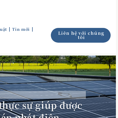
uật
Tin mới
Liên hệ với chúng
tôi
thực sự giúp được
háp phát điện