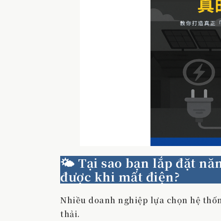
🌤️ Tại sao bạn lắp đặt 
được khi mất điện?
Nhiều doanh nghiệp lựa chọn hệ thống
thải.