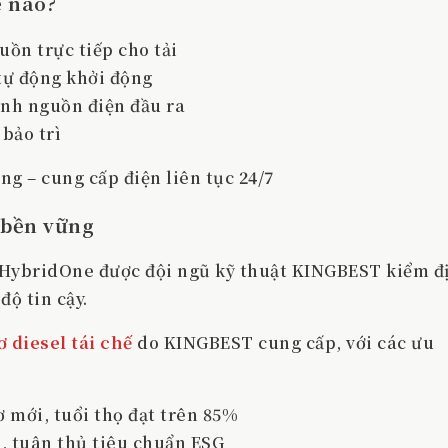
 nào?
uồn trực tiếp cho tải
 tự động khởi động
ịnh nguồn điện đầu ra
 bảo trì
ng – cung cấp điện liên tục
24/7
& bền vững
g HybridOne được đội ngũ kỹ thuật KINGBEST kiểm đ
ộ tin cậy.
 diesel tái chế
do KINGBEST cung cấp, với các ưu
 mới, tuổi thọ đạt trên 85%
%
, tuân thủ tiêu chuẩn ESG