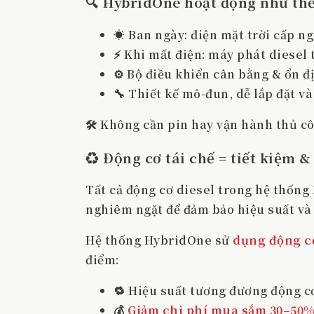
🔍
HybridOne
hoạt động như thế
☀️ Ban ngày: điện mặt trời cấp ng
⚡ Khi mất điện: máy phát diesel
⚙️ Bộ điều khiển cân bằng & ổn đ
🔧 Thiết kế mô-đun, dễ lắp đặt và
🛠️ Không cần pin hay vận hành thủ cô
♻️ Động cơ tái chế = tiết kiệm 
Tất cả động cơ diesel trong hệ thốn
nghiêm ngặt để đảm bảo hiệu suất và đ
Hệ thống HybridOne sử
dụng động cơ
điểm:
🔁 Hiệu suất tương đương động cơ
💰
Giảm chi phí mua sắm 30–50