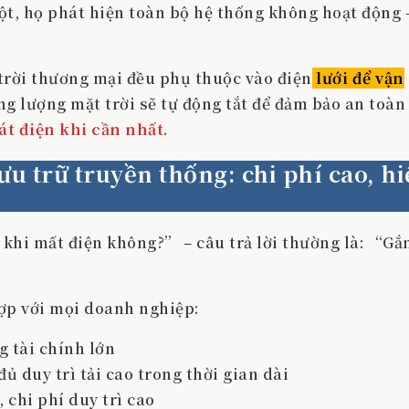
gột, họ phát hiện toàn bộ hệ thống không hoạt động 
 trời thương mại đều phụ thuộc vào điện
lưới để vận
ăng lượng mặt trời sẽ tự động tắt để đảm bảo an toàn
t điện khi cần nhất.
ưu trữ truyền thống: chi phí cao, h
 khi mất điện không?” – câu trả lời thường là: “Gắ
ợp với mọi doanh nghiệp:
 tài chính lớn
ủ duy trì tải cao trong thời gian dài
 chi phí duy trì cao