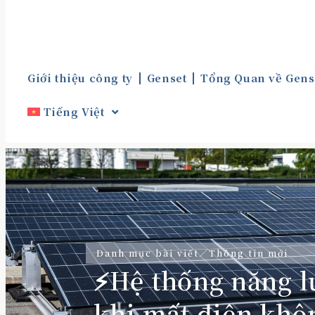
Giới thiệu công ty
Genset
Tổng Quan về Gens
Tiếng Việt
Danh mục bài viết／
Thông tin mới
⚡Hệ thống năng l
khi mất điện khô