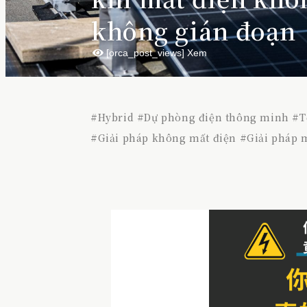
không gián đoạn
[orca_post_views] Xem
#
Hybrid
#
Dự phòng điện thông minh
#
T
#
Giải pháp không mất điện
#
Giải pháp 