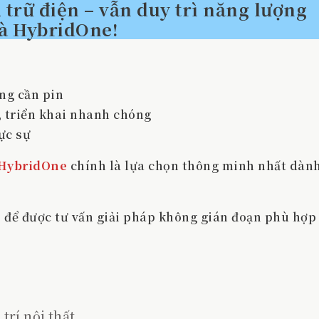
trữ điện – vẫn duy trì năng lượng
là
HybridOne
!
ng cần pin
í, triển khai nhanh chóng
ực sự
 HybridOne
chính là lựa chọn thông minh nhất dàn
T
để được tư vấn giải pháp không gián đoạn phù hợp 
trí nội thất