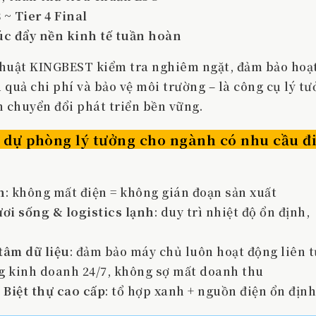
 ~ Tier 4 Final
úc đẩy nền kinh tế tuần hoàn
thuật KINGBEST kiểm tra nghiêm ngặt, đảm bảo hoạ
 quả chi phí và bảo vệ môi trường – là công cụ lý t
 chuyển đổi phát triển bền vững.
 dự phòng lý tưởng cho ngành có nhu cầu đ
h
: không mất điện = không gián đoạn sản xuất
i sống & logistics lạnh
: duy trì nhiệt độ ổn định,
tâm dữ liệu
: đảm bảo máy chủ luôn hoạt động liên 
ng kinh doanh 24/7, không sợ mất doanh thu
Biệt thự cao cấp
: tổ hợp xanh + nguồn điện ổn định