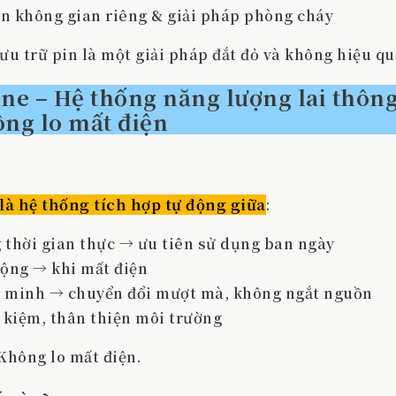
ần không gian riêng & giải pháp phòng cháy
ưu trữ pin là một giải pháp đắt đỏ và không hiệu qu
ne – Hệ thống năng lượng lai thôn
ng lo mất điện
là hệ thống tích hợp tự động giữa
:
g thời gian thực → ưu tiên sử dụng ban ngày
động → khi mất điện
ng minh → chuyển đổi mượt mà, không ngắt nguồn
t kiệm, thân thiện môi trường
Không lo mất điện.