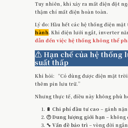
Tuy nhiên, khi xảy ra mất điện đột n
thậm chí mất điện hoàn toàn.
Lý do: Hầu hết các hệ thống điện mặt
hành
. Khi điện lưới ngắt, inverter n
dẫn đến việc hệ thống không thể phá
⚠️ Hạn chế của hệ thống l
suất thấp
Khi hỏi: “Có dùng được điện mặt trời
thêm pin lưu trữ.”
Nhưng thực tế, điều này không phù h
🔋
Chi phí đầu tư cao
– gánh nặng
🕐
Dung lượng giới hạn
– không đ
🔧
Vấn đề bảo trì
– vòng đời ngắn,