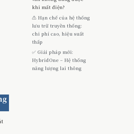
khi mất điện?
⚠️ Hạn chế của hệ thống
lưu trữ truyền thống:
chi phí cao, hiệu suất
thấp
✅ Giải pháp mới:
HybridOne – Hệ thống
năng lượng lai thông
minh, không cần pin,
không lo mất điện
🔧 HybridOne là gì?
ng
🔍 HybridOne hoạt
động như thế nào?
át
♻️ Động cơ tái chế =
tiết kiệm & bền vững