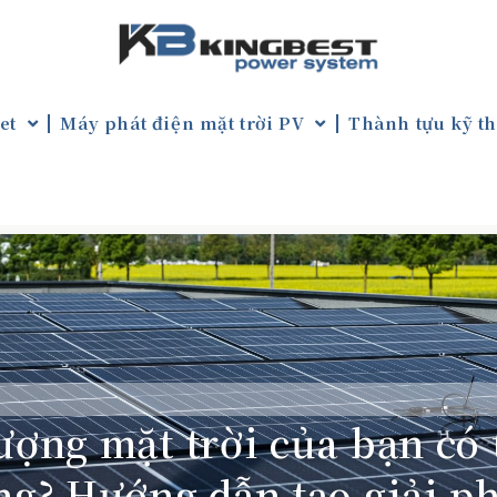
et
Máy phát điện mặt trời PV
Thành tựu kỹ th
ượng mặt trời của bạn có 
ng? Hướng dẫn tạo giải p