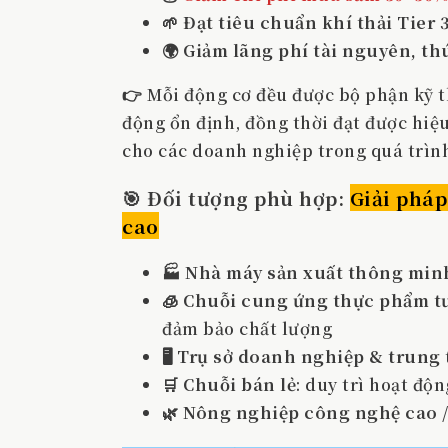
🌱
Đạt tiêu chuẩn khí thải Tier 3
🌍
Giảm lãng phí tài nguyên, th
👉 Mỗi động cơ đều được bộ phận kỹ 
động ổn định, đồng thời đạt được hiệu
cho các doanh nghiệp trong quá trình
🎯 Đối tượng phù hợp:
Giải pháp
cao
🏭
Nhà máy sản xuất thông min
🧊
Chuỗi cung ứng thực phẩm tươ
đảm bảo chất lượng
🖥️
Trụ sở doanh nghiệp & trung 
🛒
Chuỗi bán lẻ
: duy trì hoạt độ
🌿
Nông nghiệp công nghệ cao / 